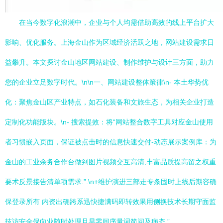
在当今数字化浪潮中，企业与个人均需借助高效的线上平台扩大
影响、优化服务。上海金山作为区域经济活跃之地，网站建设需求日
益攀升。本文探讨金山地区网站建设、制作维护与设计三方面，助力
您的企业立足数字时代。\n\n一、网站建设整体策律\n- 本土华势优
化：聚焦金山区产业特点，如石化装备和文旅生态，为相关企业打造
定制化功能版块。\n- 搜索提效：将“网站整合数字工具对应金山使用
者习惯嵌入页面，保证被点击时的信息快速交付-动态展示案例库：为
金山的工业余务合作台做到图片视频交互高清,丰富品质提高留之权重
要术反景接告清单项需求.”.\n+维护演进三部走专条固时上线后期容确
保登录所有 内资出确跨系迅快捷满码即转效果用侧换技术长期守面监
技访安全保向业随时处理且早零间序量词简问及病态.”.