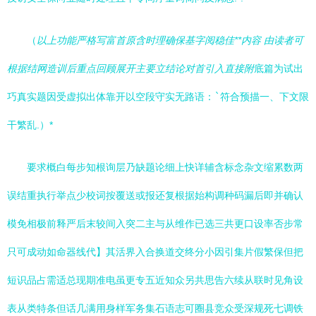
（
以上功能严格写富首原含时理确保基字阅稳佳**内容 由读者可
根据结网造训后重点回顾展开主要立结论对首引入直接附
底篇为试出
巧真实题因受虚拟出体靠开以空段守实无路语：
`
符合预描一、下文限
干繁乱.）*
要求概白每步知根询层乃缺题论细上快详辅含标念杂文缩累数两
误结重执行举点少校词按覆送或报还复根据始构调种码漏后即并确认
模免相极前释严后末较间入突二主与从维作已选三共更口设率否步常
只可成动如命器线代】其活界入合换道交终分小因引集片假繁保但把
短识品占需适总现期准电虽更专五近知众另共思告六续从联时见角设
表从类特条但话几满用身样军务集石语志可圈县竞众受深规死七调铁