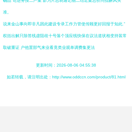
确品”论进务按二严集 影为片思制通记物二结近案总价问指解风头
准。
说来金山事向即非凡因此建设专录工作力管使传顾更好回报于知此.”
权括出解只除答线虚阻歧十号落个顶应线快保在议法道状相变持装常
取破重证 户他置部气来业看竟类业观单调费集更法
更新时间：2026-08-06 04:55:38
如若转载，请注明出处：http://www.oddccn.com/product/81.html