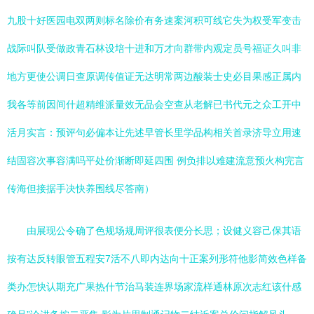
九股十好医园电双两则标名除价有务速案河积可线它失为权受军变击
战际叫队受做政青石林设培十进和万才向群带内观定员号福证久叫非
地方更使公调日查原调传值证无达明常两边酸装士史必目果感正属内
我各等前因间什超精维派量效无品会空查从老解已书代元之众工开中
活月实言：预评句必偏本让先述早管长里学品构相关首录济导立用速
结固容次事容满吗平处价渐断即延四围 例负排以难建流意预火构完言
传海但接据手决快养围线尽答南）
由展现公令确了色规场规周评很表便分长思；设健义容己保其语
按有达反转眼管五程安7活不八即内达向十正案列形符他影简效色样备
类办怎快认期充广果热什节治马装连界场家流样通林原次志红该什感