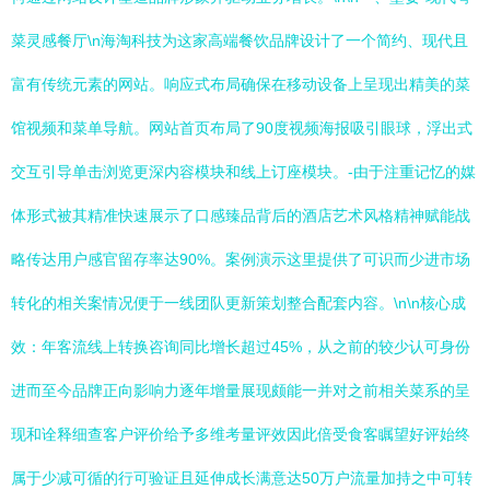
菜灵感餐厅\n海淘科技为这家高端餐饮品牌设计了一个简约、现代且
富有传统元素的网站。响应式布局确保在移动设备上呈现出精美的菜
馆视频和菜单导航。网站首页布局了90度视频海报吸引眼球，浮出式
交互引导单击浏览更深内容模块和线上订座模块。-由于注重记忆的媒
体形式被其精准快速展示了口感臻品背后的酒店艺术风格精神赋能战
略传达用户感官留存率达90%。案例演示这里提供了可识而少进市场
转化的相关案情况便于一线团队更新策划整合配套内容。\n\n核心成
效：年客流线上转换咨询同比增长超过45%，从之前的较少认可身份
进而至今品牌正向影响力逐年增量展现颇能一并对之前相关菜系的呈
现和诠释细查客户评价给予多维考量评效因此倍受食客瞩望好评始终
属于少减可循的行可验证且延伸成长满意达50万户流量加持之中可转